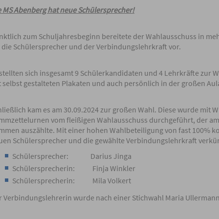
e MS Abenberg hat neue Schülersprecher!
nktlich zum Schuljahresbeginn bereitete der Wahlausschuss in meh
r die Schülersprecher und der Verbindungslehrkraft vor.
stellten sich insgesamt 9 Schülerkandidaten und 4 Lehrkräfte zur Wa
 selbst gestalteten Plakaten und auch persönlich in der großen Aula
hließlich kam es am 30.09.2024 zur großen Wahl. Diese wurde mit 
immzettelurnen vom fleißigen Wahlausschuss durchgeführt, der a
immen auszählte. Mit einer hohen Wahlbeteiligung von fast 100% k
uen Schülersprecher und die gewählte Verbindungslehrkraft verkü
Schülersprecher: Darius Jinga
Schülersprecherin: Finja Winkler
Schülersprecherin: Mila Volkert
r Verbindungslehrerin wurde nach einer Stichwahl Maria Ullermann 