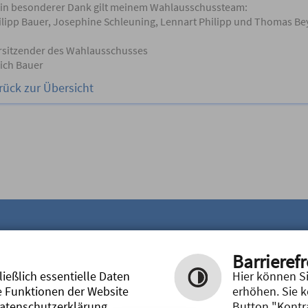
in besonderer Dank gilt meinem Wahlausschussteam:
ilipp Bauer, Josephine Schleuning, Lennart Philipp und Thomas Be
rsitzender des Wahlausschusses
rich Bauer
rück zur Übersicht
Barrierefr
E-Mail Adressen:
ießlich essentielle Daten
Hier können Si
verwaltung@grund-mittelschule-abenberg.de
e Funktionen der Website
erhöhen. Sie 
schulleitung.scharrer@grund-mittelschule-abenberg.de
Datenschutzerklärung
Button "Kontra