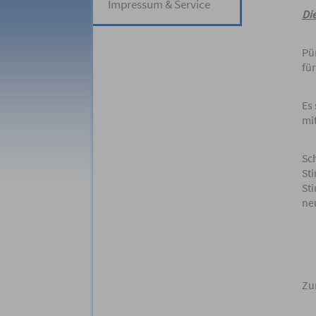
Impressum & Service
Di
Pü
fü
Es 
mit
Sc
St
St
ne
Zu