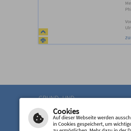
Me
Ph
Vo
Ul
zu
GRUND- UND
MITTELSCHULE ABENBERG
Cookies
Güssübelstr. 2
Auf dieser Webseite werden ausschl
91183 Abenberg
in Cookies gespeichert, um wichtig
Tel.: 09178/215
zu ermöglichen. Mehr dazu in der 