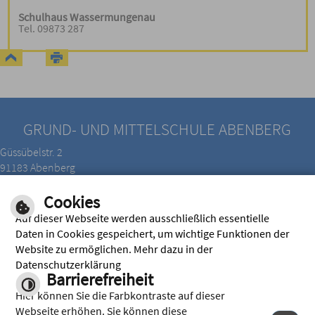
Schulhaus Wassermungenau
Tel. 09873 287
GRUND- UND MITTELSCHULE ABENBERG
Güssübelstr. 2
91183 Abenberg
Tel.: 09178/215
Cookies
Fax.: 09178/905060
Auf dieser Webseite werden ausschließlich essentielle
Daten in Cookies gespeichert, um wichtige Funktionen der
Website zu ermöglichen. Mehr dazu in der
E-Mail Adressen:
Datenschutzerklärung
verwaltung@grund-mittelschule-abenberg.de
Barrierefreiheit
schulleitung.scharrer@grund-mittelschule-abenberg.de
Hier können Sie die Farbkontraste auf dieser
IMPRESSUM
|
HILFE
|
INHALT
|
DATENSCHUTZERKLÄRUNG
Webseite erhöhen. Sie können diese