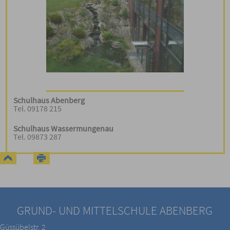
Schulhaus Abenberg
Tel. 09178 215
Schulhaus Wassermungenau
Tel. 09873 287
GRUND- UND MITTELSCHULE ABENBERG
Güssübelstr. 2