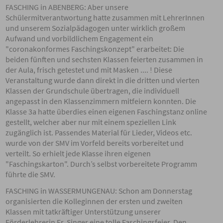
FASCHING in ABENBERG: Aber unsere
Schülermitverantwortung hatte zusammen mit LehrerInnen
und unserem Sozialpädagogen unter wirklich großem
Aufwand und vorbildlichem Engagement ein
"coronakonformes Faschingskonzept" erarbeitet: Die
beiden fünften und sechsten Klassen feierten zusammen in
der Aula, frisch getestet und mit Masken .... ! Diese
Veranstaltung wurde dann direkt in die dritten und vierten
Klassen der Grundschule übertragen, die individuell
angepasst in den Klassenzimmern mitfeiern konnten. Die
Klasse 3a hatte überdies einen eigenen Faschingstanz online
gestellt, welcher aber nur mit einem speziellen Link
zugänglich ist. Passendes Material für Lieder, Videos etc.
wurde von der SMV im Vorfeld bereits vorbereitet und
verteilt. So erhielt jede Klasse ihren eigenen
"Faschingskarton". Durch’s selbst vorbereitete Programm
führte die SMV.
FASCHING in WASSERMUNGENAU: Schon am Donnerstag
organisierten die Kolleginnen der ersten und zweiten
Klassen mit tatkräftiger Unterstützung unserer
Förderlehrerin Fr. Singer eine tolle Faschingsfeier. Den