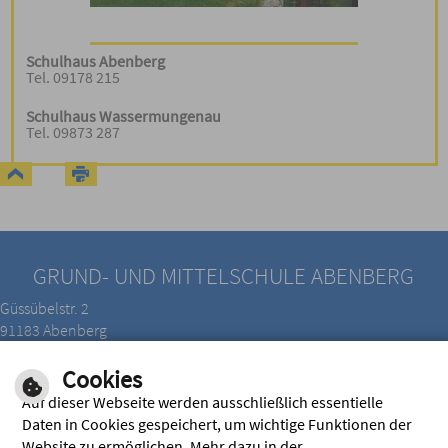
Schulhaus Abenberg
Tel. 09178 215
Schulhaus Wassermungenau
Tel. 09873 287
GRUND- UND MITTELSCHULE ABENBERG
Güssübelstr. 2
91183 Abenberg
Tel.: 09178/215
Cookies
Fax.: 09178/905060
Auf dieser Webseite werden ausschließlich essentielle
Daten in Cookies gespeichert, um wichtige Funktionen der
Website zu ermöglichen. Mehr dazu in der