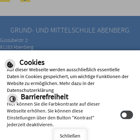
GRUND- UND MITTELSCHULE ABENBERG
Güssübelstr. 2
91183 Abenberg
Tel.: 09178/215
Cookies
Fax.: 09178/905060
Auf dieser Webseite werden ausschließlich essentielle
Daten in Cookies gespeichert, um wichtige Funktionen der
Website zu ermöglichen. Mehr dazu in der
E-Mail Adressen:
Datenschutzerklärung
verwaltung@grund-mittelschule-abenberg.de
Barrierefreiheit
schulleitung.scharrer@grund-mittelschule-abenberg.de
Hier können Sie die Farbkontraste auf dieser
IMPRESSUM
|
HILFE
|
INHALT
|
DATENSCHUTZERKLÄRUNG
Webseite erhöhen. Sie können diese
Einstellungen über den Button "Kontrast"
OPTIMIERT FÜR MOBILE ENDGERÄTE
jederzeit deaktivieren.
Schließen