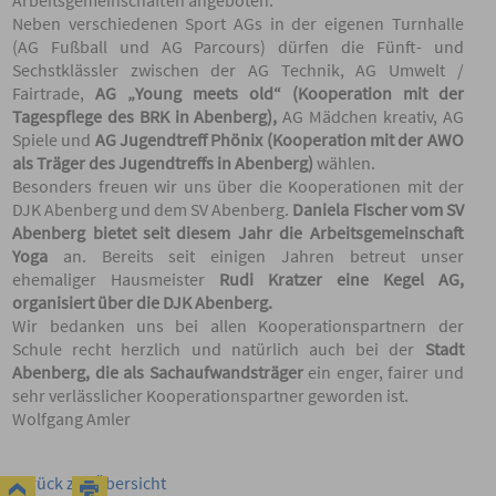
Arbeitsgemeinschaften angeboten.
Neben verschiedenen Sport AGs in der eigenen Turnhalle
(AG Fußball und AG Parcours) dürfen die Fünft- und
Sechstklässler zwischen der AG Technik, AG Umwelt /
Fairtrade,
AG „Young meets old“ (Kooperation mit der
Tagespflege des BRK in Abenberg),
AG Mädchen kreativ, AG
Spiele und
AG Jugendtreff Phönix (Kooperation mit der AWO
als Träger des Jugendtreffs in Abenberg)
wählen.
Besonders freuen wir uns über die Kooperationen mit der
DJK Abenberg und dem SV Abenberg.
Daniela Fischer vom SV
Abenberg bietet seit diesem Jahr die Arbeitsgemeinschaft
Yoga
an. Bereits seit einigen Jahren betreut unser
ehemaliger Hausmeister
Rudi Kratzer eine Kegel AG,
organisiert über die DJK Abenberg.
Wir bedanken uns bei allen Kooperationspartnern der
Schule recht herzlich und natürlich auch bei der
Stadt
Abenberg, die als Sachaufwandsträger
ein enger, fairer und
sehr verlässlicher Kooperationspartner geworden ist.
Wolfgang Amler
zurück zur Übersicht